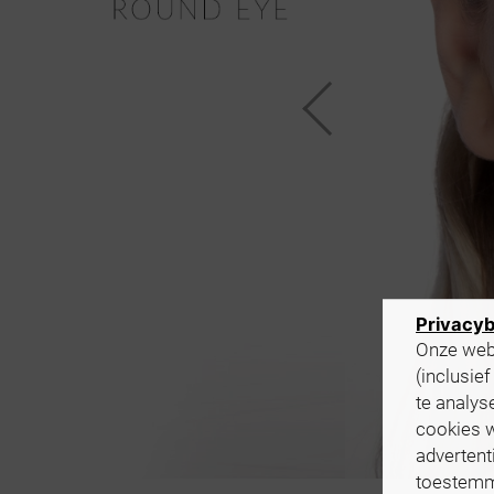
Privacyb
Onze webs
(inclusie
te analys
cookies 
advertent
toestemmi