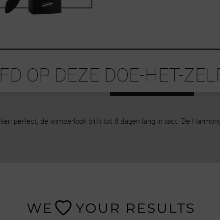
FD OP DEZE DOE-HET-ZE
 zien er mooi uit en gaan lang mee. Na het verwijderen van de clusters
nogmaals gebruiken. 😊