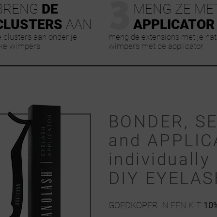
3
BRENG
DE
MENG ZE ME
CLUSTERS
AAN
APPLICATOR
 clusters aan onder je
meng de extensions met je natu
jke wimpers
wimpers met de applicator
BONDER, S
and APPLIC
individually 
DIY EYELA
GOEDKOPER IN EEN KIT
10