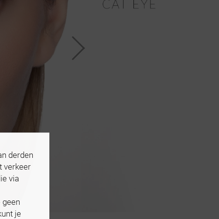
an derden
t verkeer
ie via
e geen
unt je