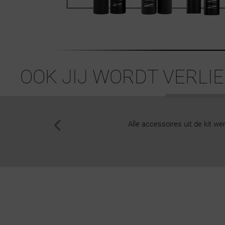
OOK JIJ WORDT VERLIE
lusterwimpers zijn prachtig!
Alles werkt geweldig, de wimpers
Ivy, 36, Barneveld