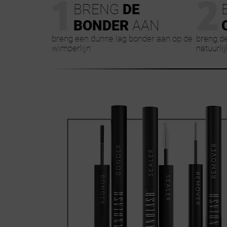
1
2
BRENG
DE
BONDER
AAN
breng een dunne lag bonder aan op de
breng de
wimperlijn
natuurli