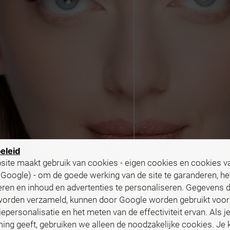
eleid
ite maakt gebruik van cookies - eigen cookies en cookies v
f Google) - om de goede werking van de site te garanderen, he
eren en inhoud en advertenties te personaliseren. Gegevens d
worden verzameld, kunnen door Google worden gebruikt voor
iepersonalisatie en het meten van de effectiviteit ervan. Als j
ng geeft, gebruiken we alleen de noodzakelijke cookies. Je k