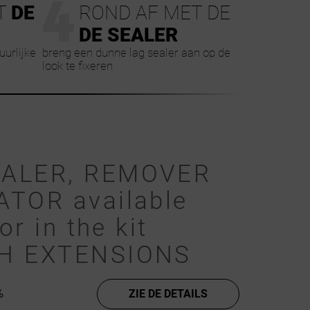
4
T
DE
ROND AF MET DE
DE SEALER
urlijke
breng een dunne lag sealer aan op de
look te fixeren
EALER, REMOVER
ATOR available
or in the kit
SH EXTENSIONS
%
ZIE DE DETAILS