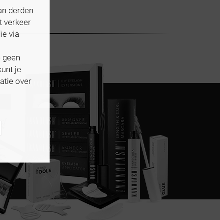
an derden
t verkeer
ie via
e geen
unt je
atie over