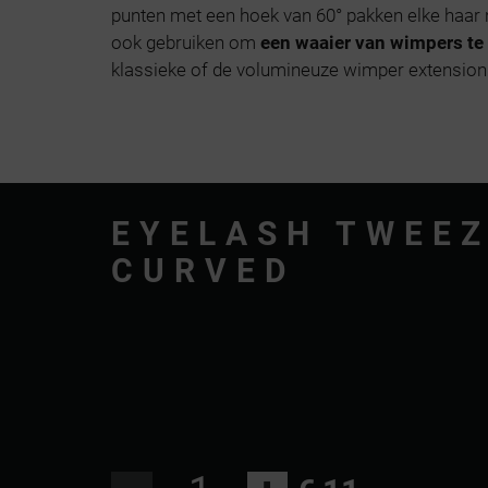
punten met een hoek van 60° pakken elke haar 
ook gebruiken om
een waaier van wimpers te
klassieke of de volumineuze wimper extensio
EYELASH TWEE
CURVED