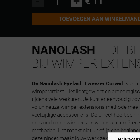
-
+
€ 11
TOEVOEGEN AAN WINKELMAN
NANOLASH
– DE B
BIJ WIMPER EXTEN
De Nanolash Eyelash Tweezer Curved
is een
wimperartiest. Het lichtgewicht en eronomgisc
tijdens vele werkuren. Je kunt er eenvoudig zow
volunineuze wimper extensions methode mee u
veelzijdige accessoire is! De pincet heeft een n
eenvoudig een wimper van waaiers te creëren 
methoden. Het maakt niet uit of je een beginner
deze pincet maakt jouw werk zeker makkelijker
Privacyb