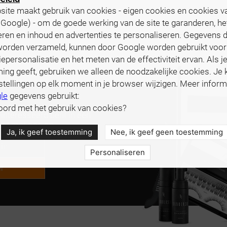
ite maakt gebruik van cookies - eigen cookies en cookies v
f Google) - om de goede werking van de site te garanderen, he
eren en inhoud en advertenties te personaliseren. Gegevens d
worden verzameld, kunnen door Google worden gebruikt voor
iepersonalisatie en het meten van de effectiviteit ervan. Als j
ng geeft, gebruiken we alleen de noodzakelijke cookies. Je k
stellingen op elk moment in je browser wijzigen. Meer inform
le
gegevens gebruikt:
oord met het gebruik van cookies?
eïnteresseerd bent in een
ct met ons op.
Ja, ik geef toestemming
Nee, ik geef geen toestemming
Personaliseren
r