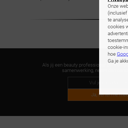
Onze webs
(inclusie
te analys
cookies 
advertent
toestemmi
cookie-in
hoe
Goog
Ga je akk
Als jij een beauty professional bent en g
samenwerking, neem dan conta
Ja, vertel me mee