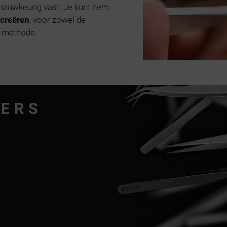
nauwkeurig vast. Je kunt hem
 creëren
, voor zowel de
n methode.
ZERS