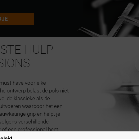
DJE
ESTE HULP
SIONS
 must-have voor elke
he ontwerp belast de pols niet
el de klassieke als de
itvoeren waardoor het een
auwkeurige grip en helpt je
volgens verschillende
 of een professional bent,
.
eleid